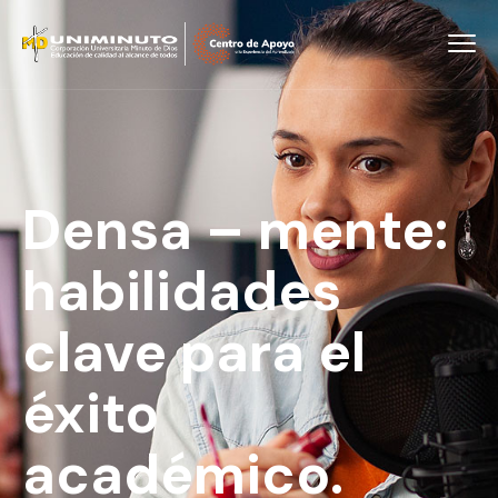
Densa – mente:
habilidades
clave para el
éxito
académico.