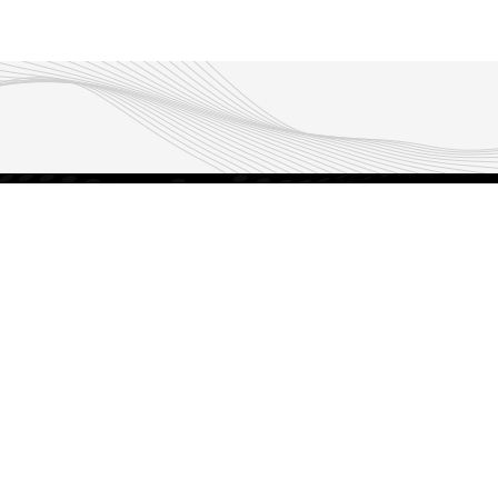
Exploremos
Home
Aprender entre pares
Experiencias
Retos Desafía
DESAFIA – UN RETO 20 DÍAS
DESAFIA – 28 DÍAS