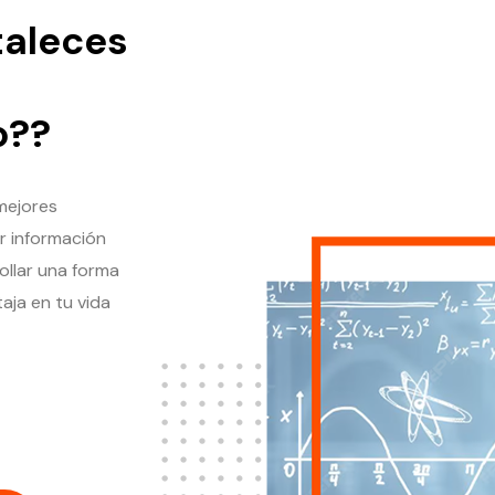
taleces
o??
mejores
r información
ollar una forma
aja en tu vida