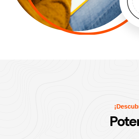
¡Descub
Pote